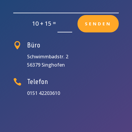
=
10 + 15
SENDEN

Büro
Schwimmbadstr. 2
56379 Singhofen

Telefon
0151 42203610